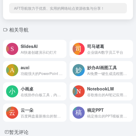
AFT导航致力于优质、实用的网络站点资源收集与分享！
相关导航
SlidesAI
司马诸葛
AI快速创建演示幻灯片
企业级AI数字员工平台
auxi
妙办AI画图工具
功能强大的PowerPoint AI插件
AI免费一键生成流程图、思维导图
小画桌
NotebookLM
在线协作白板工具，内置AIGC功能
谷歌推出的AI笔记应用，5分钟生成一段对话播客
云一朵
稿定PPT
百度网盘最新推出的智能助理
稿定推出的PPT模板资源库
暂无评论