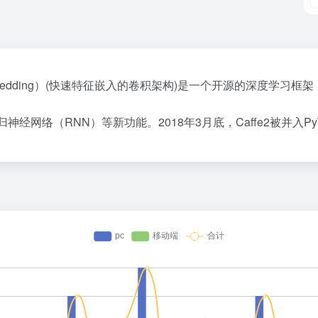
FastFeatureEmbedding）(快速特征嵌入的卷积架构)是一个开源的深
递归神经网络（RNN）等新功能。2018年3月底，Caffe2被并入PyT