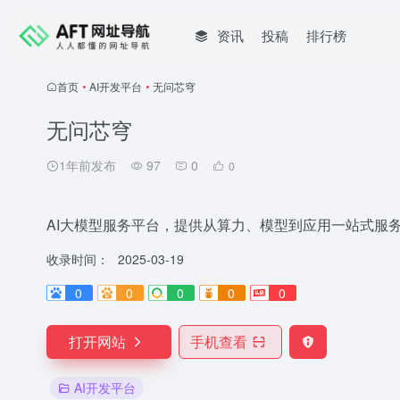
资讯
投稿
排行榜
首页
•
AI开发平台
•
无问芯穹
无问芯穹
1年前发布
97
0
0
AI大模型服务平台，提供从算力、模型到应用一站式服
收录时间：
2025-03-19
0
0
0
0
0
打开网站
手机查看
AI开发平台