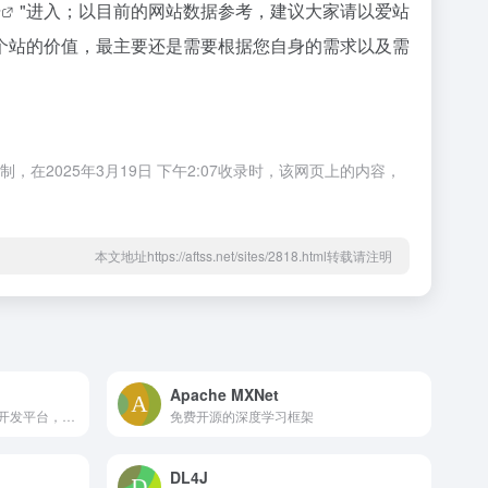
据
"进入；以目前的网站数据参考，建议大家请以爱站
个站的价值，最主要还是需要根据您自身的需求以及需
2025年3月19日 下午2:07收录时，该网页上的内容，
本文地址https://aftss.net/sites/2818.html转载请注明
Apache MXNet
面壁智能推出的AI智能体软件开发平台，使用自然语言即可创建软件
免费开源的深度学习框架
DL4J