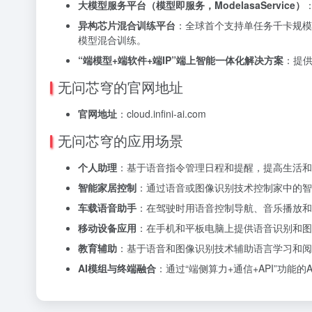
大模型服务平台（模型即服务，ModelasaService）
异构芯片混合训练平台
：全球首个支持单任务千卡规模
模型混合训练。
“端模型+端软件+端IP”端上智能一体化解决方案
：提
无问芯穹的官网地址
官网地址
：cloud.infini-ai.com
无问芯穹的应用场景
个人助理
：基于语音指令管理日程和提醒，提高生活和
智能家居控制
：通过语音或图像识别技术控制家中的智
车载语音助手
：在驾驶时用语音控制导航、音乐播放和
移动设备应用
：在手机和平板电脑上提供语音识别和图
教育辅助
：基于语音和图像识别技术辅助语言学习和阅
AI模组与终端融合
：通过“端侧算力+通信+API”功