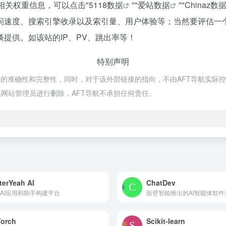
相关权重信息，可以点击"
5118数据
""
爱站数据
""
Chinaz数
问速度、搜索引擎收录以及索引量、用户体验等；当然要评估一
提供。如该站的IP、PV、跳出率等！
特别声明
准确性和完整性，同时，对于该外部链接的指向，不由AFT导航实际控制，在
网站管理员进行删除，AFT导航不承担任何责任。
terYeah AI
ChatDev
AI应用和助手构建平台
orch
Scikit-learn