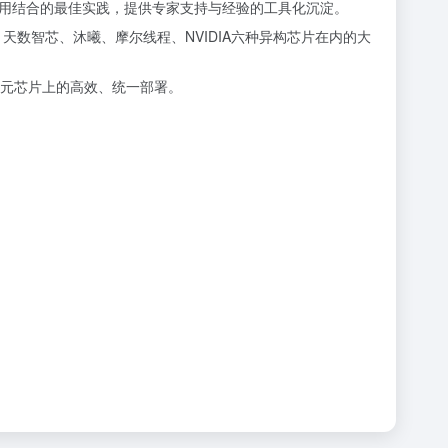
应用结合的最佳实践，提供专家支持与经验的工具化沉淀。
数智芯、沐曦、摩尔线程、NVIDIA六种异构芯片在内的大
多元芯片上的高效、统一部署。