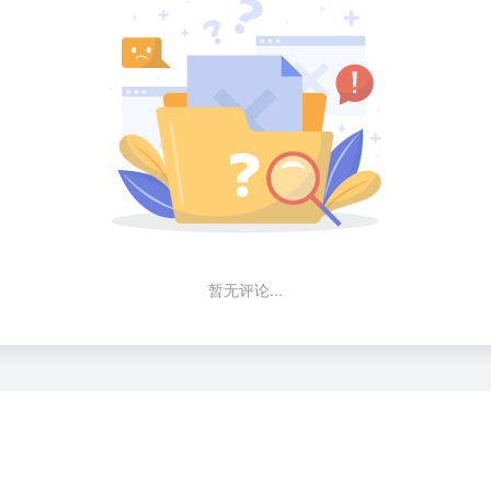
暂无评论...