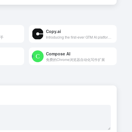
Copy.ai
助手
Introducing the first-ever GTM AI platform. Automate hundreds of tedious, repetitive tasks and empower your team to scale success like never before.
Compose AI
免费的Chrome浏览器自动化写作扩展