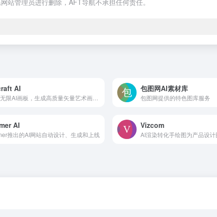
网站管理员进行删除，AFT导航不承担任何责任。
raft AI
包图网AI素材库
免费无限AI画板，生成高质量矢量艺术画、图标、3D图片和插画
包图网提供的特色图库服务
mer AI
Vizcom
amer推出的AI网站自动设计、生成和上线
AI渲染转化手绘图为产品设计