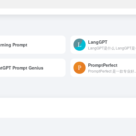
LangGPT
rning Prompt
LangGPT是什么 LangGPT是一
PromptPerfect
tGPT Prompt Genius
PromptPerfect 是一款专业好..