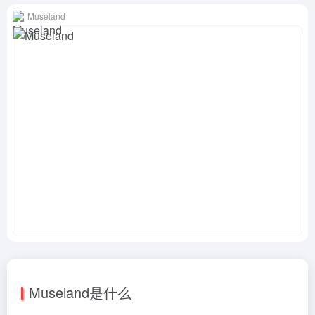
Museland
Museland是什么