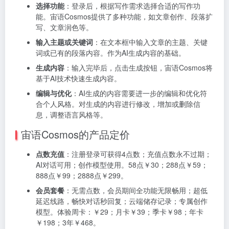
选择功能
：登录后，根据写作需求选择合适的写作功
能。宙语Cosmos提供了多种功能，如文章创作、段落扩
写、文章润色等。
输入主题或关键词
：在文本框中输入文章的主题、关键
词或已有的段落内容。作为AI生成内容的基础。
生成内容
：输入完毕后，点击生成按钮，宙语Cosmos将
基于AI技术快速生成内容。
编辑与优化
：AI生成的内容需要进一步的编辑和优化符
合个人风格。对生成的内容进行修改，增加或删除信
息，调整语言风格等。
宙语Cosmos的产品定价
点数充值
：注册登录可获得4点数；充值点数永不过期；
AI对话可用；创作模型使用。58点￥30；288点￥59；
888点￥99；2888点￥299。
会员套餐
：无需点数，会员期间全功能无限畅用；超低
延迟线路，畅快对话秒回复；云端储存记录；专属创作
模型。体验周卡：￥29；月卡￥39；季卡￥98；年卡
￥198；3年￥468。